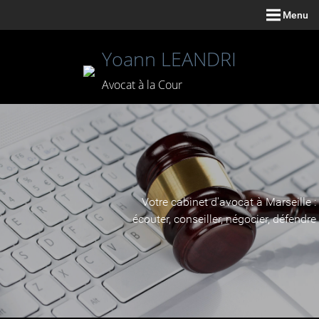
Menu
Yoann LEANDRI
Avocat à la Cour
Votre cabinet d'avocat à Marseille :
écouter, conseiller, négocier, défendre