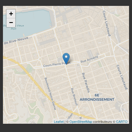
+
−
Leaflet
| ©
OpenStreetMap
contributeurs ©
CARTO