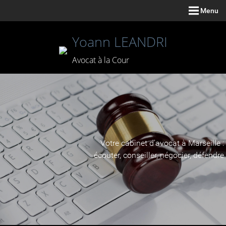
Menu
Yoann LEANDRI
Avocat à la Cour
Votre cabinet d'avocat à Marseille :
écouter, conseiller, négocier, défendre