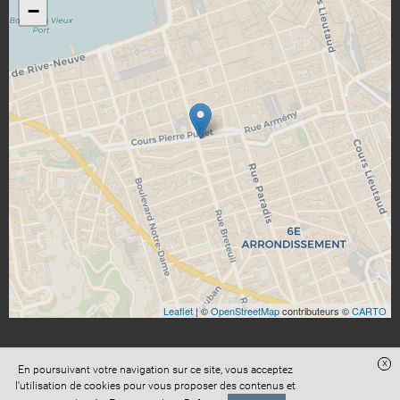
−
Leaflet
| ©
OpenStreetMap
contributeurs ©
CARTO
x
En poursuivant votre navigation sur ce site, vous acceptez
l'utilisation de cookies pour vous proposer des contenus et
Accès administration
Confidentialité
Conditions Générales de Vente